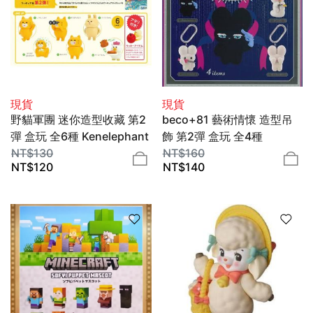
現貨
現貨
野貓軍團 迷你造型收藏 第2
beco+81 藝術情懷 造型吊
彈 盒玩 全6種 Kenelephant
飾 第2彈 盒玩 全4種
NT$
130
Kenelephant
NT$
160
NT$
120
NT$
140