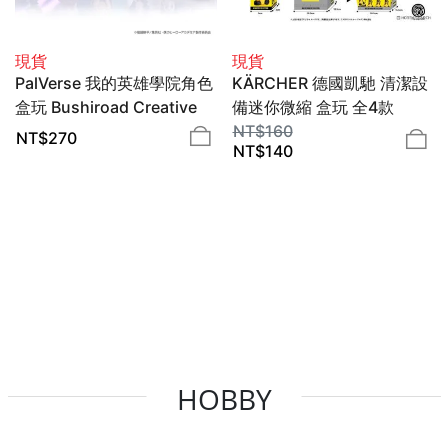
現貨
現貨
PalVerse 我的英雄學院角色
KÄRCHER 德國凱馳 清潔設
盒玩 Bushiroad Creative
備迷你微縮 盒玩 全4款
KITAN CLUB
NT$
160
NT$
270
NT$
140
HOBBY