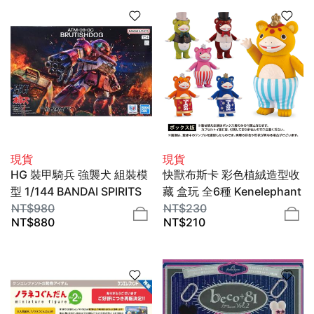
現貨
現貨
HG 裝甲騎兵 強襲犬 組裝模
快獸布斯卡 彩色植絨造型收
型 1/144 BANDAI SPIRITS
藏 盒玩 全6種 Kenelephant
NT$
980
NT$
230
NT$
880
NT$
210