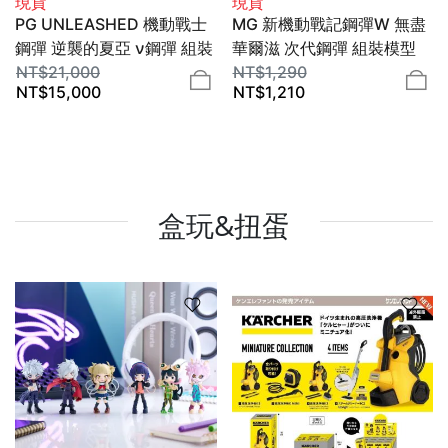
現貨
現貨
PG UNLEASHED 機動戰士
MG 新機動戰記鋼彈W 無盡
鋼彈 逆襲的夏亞 ν鋼彈 組裝
華爾滋 次代鋼彈 組裝模型
模型 1/60 BANDAI SPIRITS
NT$
21,000
BANDAI SPIRITS
NT$
1,290
NT$
15,000
NT$
1,210
盒玩&扭蛋