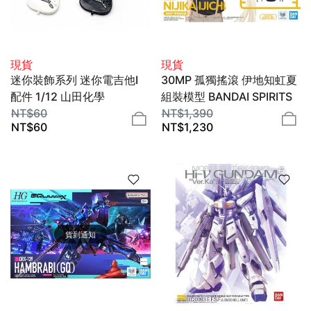
現貨
現貨
迷你裝飾系列 迷你電吉他Ⅰ
30MP 孤獨搖滾 伊地知虹夏
配件 1/12 山田化學
組裝模型 BANDAI SPIRITS
NT$
60
NT$
1,390
NT$
60
NT$
1,230
貨到通知