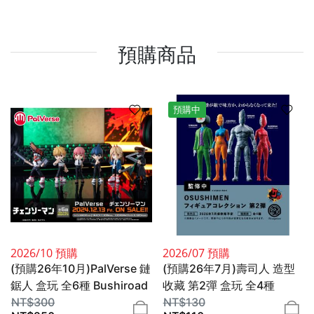
預購商品
預購中
2026/10 預購
2026/07 預購
(預購26年10月)PalVerse 鏈
(預購26年7月)壽司人 造型
鋸人 盒玩 全6種 Bushiroad
收藏 第2彈 盒玩 全4種
Creative
NT$
300
Kenelephant
NT$
130