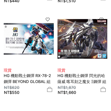
NT$
440
NT$
1,510
KOTOBUKIYA
現貨
現貨
HG 機動戰士鋼彈 RX-78-2
HG 機動戰士鋼彈 閃光的哈
鋼彈 BEYOND GLOBAL 組
薩威 喀耳刻之魔女 Ξ鋼彈 組
裝模型 1/144 BANDAI
NT$
620
裝模型 1/144 BANDAI
NT$
1,870
NT$
550
NT$
1,660
SPIRITS
SPIRITS