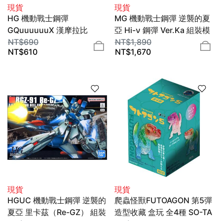
現貨
現貨
HG 機動戰士鋼彈
MG 機動戰士鋼彈 逆襲的夏
GQuuuuuuX 漢摩拉比
亞 Hi-ν 鋼彈 Ver.Ka 組裝模
(GQ) 組裝模型 1/144
NT$
690
型 1/100 BANDAI SPIRITS
NT$
1,890
NT$
610
NT$
1,670
BANDAI SPIRITS
現貨
現貨
HGUC 機動戰士鋼彈 逆襲的
爬蟲怪獸FUTOAGON 第5彈
夏亞 里卡茲（Re-GZ） 組裝
造型收藏 盒玩 全4種 SO-TA