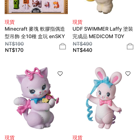
現貨
現貨
Minecraft 麥塊 軟膠指偶造
UDF SWIMMER Laffy 塗裝
型吊飾 全10種 盒玩 enSKY
完成品 MEDICOM TOY
NT$
190
NT$
490
NT$
170
NT$
440
現貨
現貨