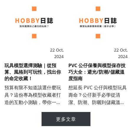
22 Oct,
22 Oct,
HOBBY
HOBBY
2024
2024
玩具模型選擇測驗｜從預
PVC 公仔保養與模型保存技
算、風格到可玩性，找出你
巧大全：避光/防潮/儲藏溫
的命定收藏！
度指南
預算有限不知道該選什麼玩
想延長 PVC 公仔與模型玩具
具？這份專為模型收藏者打
壽命？公仔新手必學從清
造的互動小測驗，帶你一步
潔、防潮、防曬到儲藏溫度
步了解自己的收藏偏好，從
建議一次掌握！本篇完整教
黏土人、組裝模型、GK 到
學模型玩具公仔的收藏與保
更多文章
微縮場景，快速找到心動款
存技巧，讓你收藏的模型歷
式！
久彌新。