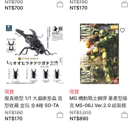
模型 1/144 BANDAI
NT$
790
NT$
190
NT$
700
NT$
170
SPIRITS
現貨
現貨
擬真模型 1/1 大扁鍬形蟲 造
MG 機動戰士鋼彈 量產型薩
型收藏 盒玩 全4種 SO-TA
克 MS-06J Ver.2.0 組裝模
NT$
190
型 1/100 BANDAI SPIRITS
NT$
1,010
NT$
170
NT$
890