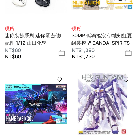
現貨
現貨
迷你裝飾系列 迷你電吉他Ⅰ
30MP 孤獨搖滾 伊地知虹夏
配件 1/12 山田化學
組裝模型 BANDAI SPIRITS
NT$
60
NT$
1,390
NT$
60
NT$
1,230
貨到通知