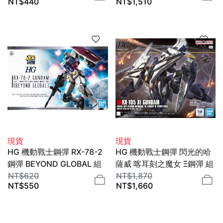
NT$
440
NT$
1,510
KOTOBUKIYA
現貨
現貨
HG 機動戰士鋼彈 RX-78-2
HG 機動戰士鋼彈 閃光的哈
鋼彈 BEYOND GLOBAL 組
薩威 喀耳刻之魔女 Ξ鋼彈 組
裝模型 1/144 BANDAI
NT$
620
裝模型 1/144 BANDAI
NT$
1,870
NT$
550
NT$
1,660
SPIRITS
SPIRITS