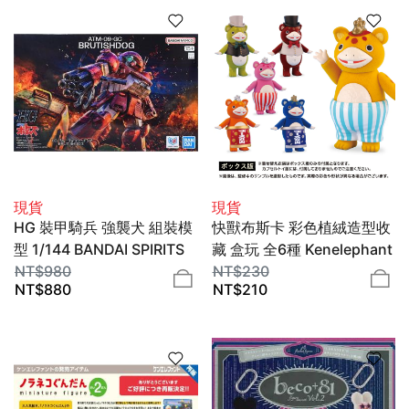
現貨
現貨
HG 裝甲騎兵 強襲犬 組裝模
快獸布斯卡 彩色植絨造型收
型 1/144 BANDAI SPIRITS
藏 盒玩 全6種 Kenelephant
NT$
980
NT$
230
NT$
880
NT$
210