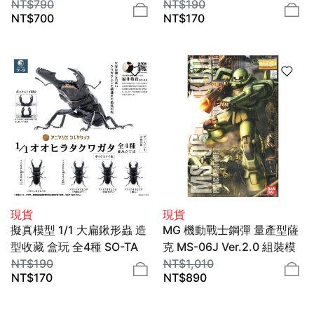
模型 1/144 BANDAI
NT$
790
NT$
190
NT$
700
NT$
170
SPIRITS
現貨
現貨
擬真模型 1/1 大扁鍬形蟲 造
MG 機動戰士鋼彈 量產型薩
型收藏 盒玩 全4種 SO-TA
克 MS-06J Ver.2.0 組裝模
NT$
190
型 1/100 BANDAI SPIRITS
NT$
1,010
NT$
170
NT$
890