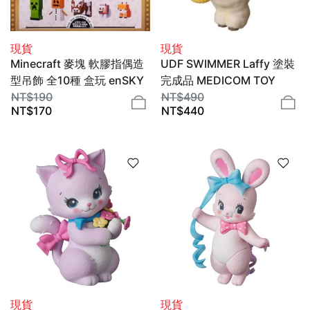
現貨
現貨
Minecraft 麥塊 軟膠指偶造
UDF SWIMMER Laffy 塗裝
型吊飾 全10種 盒玩 enSKY
完成品 MEDICOM TOY
NT$
190
NT$
490
NT$
170
NT$
440
現貨
現貨