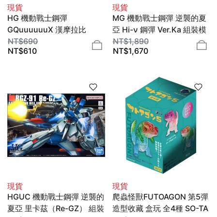
現貨
現貨
HG 機動戰士鋼彈
MG 機動戰士鋼彈 逆襲的夏
GQuuuuuuX 漢摩拉比
亞 Hi-ν 鋼彈 Ver.Ka 組裝模
(GQ) 組裝模型 1/144
NT$
690
型 1/100 BANDAI SPIRITS
NT$
1,890
NT$
610
NT$
1,670
BANDAI SPIRITS
現貨
現貨
HGUC 機動戰士鋼彈 逆襲的
爬蟲怪獸FUTOAGON 第5彈
夏亞 里卡茲（Re-GZ） 組裝
造型收藏 盒玩 全4種 SO-TA