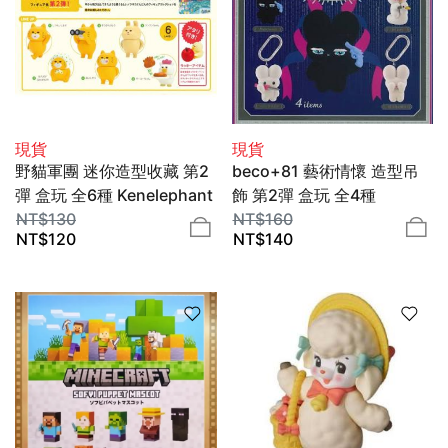
現貨
現貨
野貓軍團 迷你造型收藏 第2
beco+81 藝術情懷 造型吊
彈 盒玩 全6種 Kenelephant
飾 第2彈 盒玩 全4種
NT$
130
Kenelephant
NT$
160
NT$
120
NT$
140