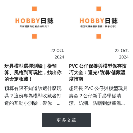
22 Oct,
22 Oct,
HOBBY
HOBBY
2024
2024
玩具模型選擇測驗｜從預
PVC 公仔保養與模型保存技
算、風格到可玩性，找出你
巧大全：避光/防潮/儲藏溫
的命定收藏！
度指南
預算有限不知道該選什麼玩
想延長 PVC 公仔與模型玩具
具？這份專為模型收藏者打
壽命？公仔新手必學從清
造的互動小測驗，帶你一步
潔、防潮、防曬到儲藏溫度
步了解自己的收藏偏好，從
建議一次掌握！本篇完整教
黏土人、組裝模型、GK 到
學模型玩具公仔的收藏與保
更多文章
微縮場景，快速找到心動款
存技巧，讓你收藏的模型歷
式！
久彌新。