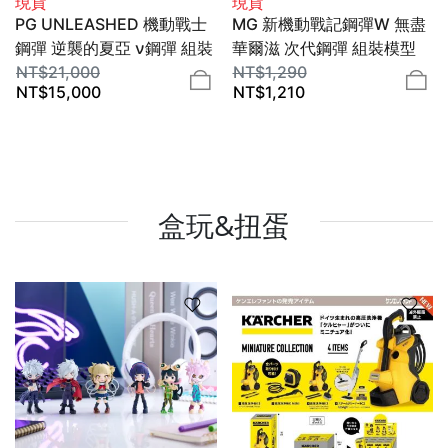
現貨
現貨
PG UNLEASHED 機動戰士
MG 新機動戰記鋼彈W 無盡
鋼彈 逆襲的夏亞 ν鋼彈 組裝
華爾滋 次代鋼彈 組裝模型
模型 1/60 BANDAI SPIRITS
NT$
21,000
BANDAI SPIRITS
NT$
1,290
NT$
15,000
NT$
1,210
盒玩&扭蛋