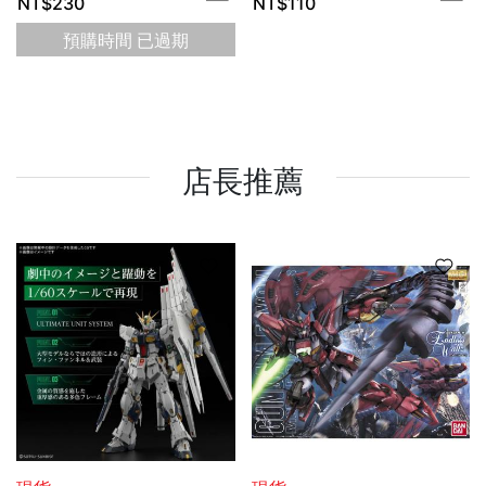
NT$
230
NT$
110
造型吊飾 盒玩 全5種
Kenelephant
預購時間
已過期
店長推薦