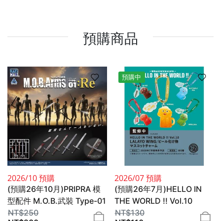
預購商品
預購中
2026/10 預購
2026/07 預購
(預購26年10月)PRIPRA 模
(預購26年7月)HELLO IN
型配件 M.O.B.武裝 Type-01
THE WORLD !! Vol.10
:Re 組裝模型 DIG
NT$
250
LALAYO WING／啤酒怪物
NT$
130