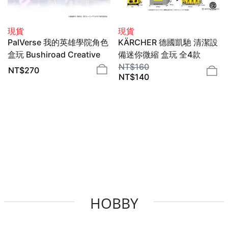
現貨
現貨
PalVerse 我的英雄學院角色
KÄRCHER 德國凱馳 清潔設
盒玩 Bushiroad Creative
備迷你微縮 盒玩 全4款
KITAN CLUB
NT$
160
NT$
270
NT$
140
HOBBY