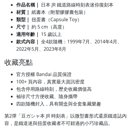
作品名稱｜
日本 JR 鐵道路線時刻表迷你復刻本
材質｜
紙書本（附塑膠膠囊包裝）
類型｜
扭蛋書（Capsule Toy）
尺寸｜
約 5 cm（高度）
適用年齡｜
15 歲以上
款式內容｜
全4款隨機：1999年7月、2014年4月、
2022年5月、2023年8月
收藏亮點
官方授權 Bandai 品質保證
100+ 頁內容，真實最大資訊密度
包含停用路線時刻，歷史收藏價值高
袖珍尺寸方便收藏、隨身攜帶
四款隨機封入，具有開盒與全套集藏樂趣
第2彈「豆ガシャ本 JR 時刻表」以微型書形式還原鐵道誌內
容，是鐵道迷與扭蛋收藏者不可錯過的小巧珍藏品。