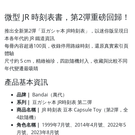
微型 JR 時刻表書，第2彈重磅回歸！
推出全新第2彈「豆ガシャ本 JR時刻表」，以迷你版呈現日
本各年代的 JR 鐵道資訊
每冊內容超過100頁，收錄停用路線時刻，還原真實索引頁
體驗
尺寸約 5 cm，精緻袖珍，四款隨機封入，收藏與比較不同
年代變遷最吸睛
產品基本資訊
品牌｜
Bandai（萬代）
系列｜
豆ガシャ本 JR時刻表 第二彈
商品名稱｜
JR 時刻表 豆本 Capsule Toy（第2彈，全
4款隨機）
角色名稱｜
1999年7月號、2014年4月號、2022年5
月號、2023年8月號