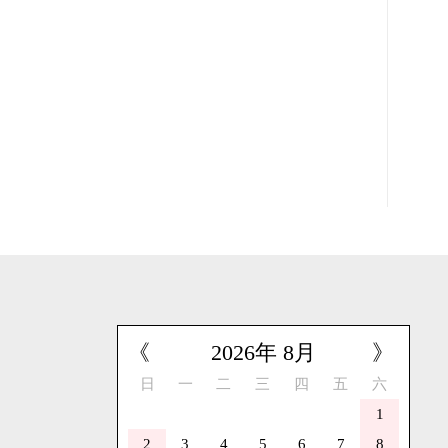
《
2026
年
8
月
》
日
一
二
三
四
五
六
1
2
3
4
5
6
7
8