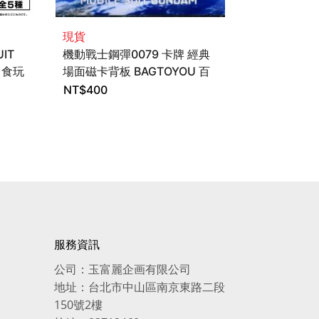
現貨
現貨
IT
機動戰士鋼彈0079 卡牌 經典
機動戰士鋼彈0
藏 食玩
場面磁卡背板 BAGTOYOU 百
場面磁卡 (全
達遊
入販售) BA
NT$
400
NT$
3,230
NT$
3,000
服務資訊
公司：玉富麗企画有限公司
地址：台北市中山區南京東路二段
150號2樓