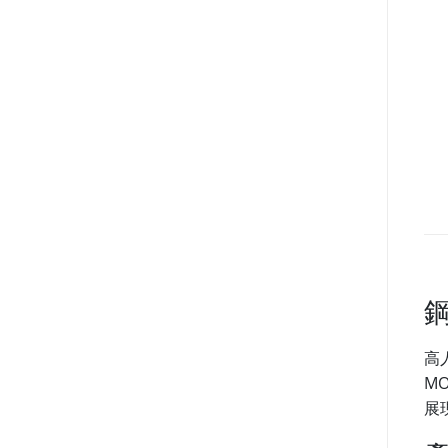
鋼
高
MO
展