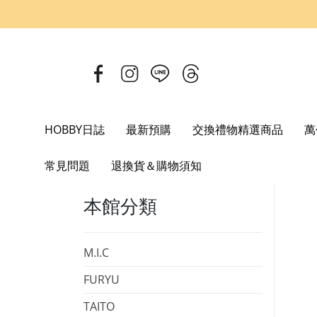
HOBBY日誌
最新預購
交換禮物精選商品
萬
Home
日本選物
動漫周邊商品
死亡筆記本 壓克力立牌 夜
常見問題
退換貨＆購物須知
本館分類
M.I.C
FURYU
TAITO