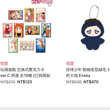
現貨
現貨
玩偶遊戲 交換式壓克力卡
排球少年 動物造型絨毛 1
ver.C 周邊 全10種 (已拆開如
村大地 Ensky
圖) ALMA BIANCA
NT$
210
NT$
120
NT$
530
NT$
470