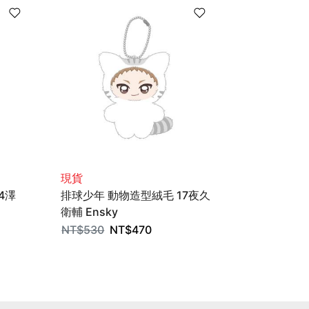
現貨
現貨
4澤
排球少年 動物造型絨毛 17夜久
排球少年 動
衛輔 Ensky
羽列夫 Ensk
NT$
530
NT$
470
NT$
530
N