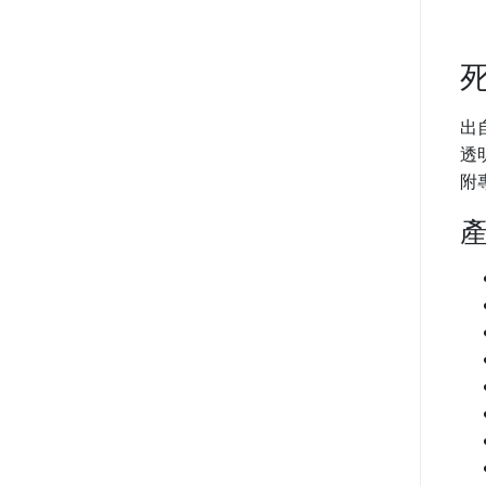
出
透
附