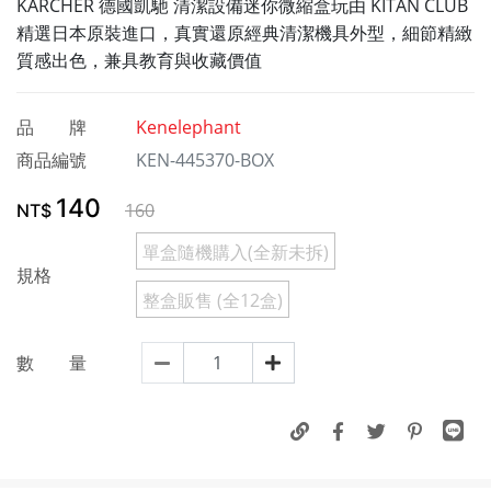
KÄRCHER 德國凱馳 清潔設備迷你微縮盒玩由 KITAN CLUB
精選日本原裝進口，真實還原經典清潔機具外型，細節精緻
質感出色，兼具教育與收藏價值
品 牌
Kenelephant
商品編號
KEN-445370-BOX
140
160
NT$
單盒隨機購入(全新未拆)
規格
整盒販售 (全12盒)
數 量