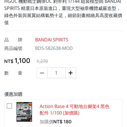
HGUC 機動戰士鋼彈UC 剎帝利 1/144 組裝模型由 BANDAI
SPIRITS 精選日本原裝進口，重現大型袖章機體威嚴造型，
綠色外裝與展翼結構氣勢十足，細節刻畫精緻具高度收藏價
值
品 牌
BANDAI SPIRITS
商品編號
BDS-582638-MOD
1,100
1,270
NT$
數 量
優惠加購
Action Base 4 可動地台腳架4 黑色
配件 1/100 (加價購)
加購價
NT$
180