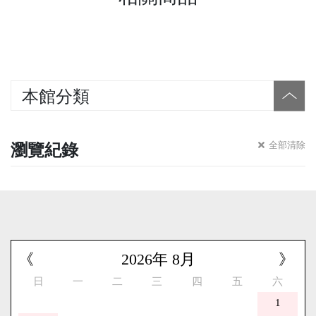
本館分類
瀏覽紀錄
全部清除
《
2026
年
8
月
》
日
一
二
三
四
五
六
1