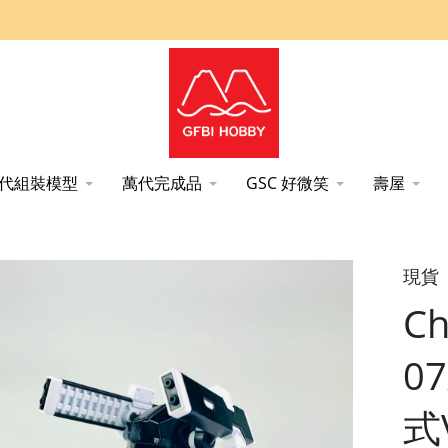
代組裝模型
萬代完成品
GSC 好微笑
壽屋
ACCHIN 7式V Rail Gun -電磁砲- 黑色版 組裝模型 cavico
現貨
C
0
式V