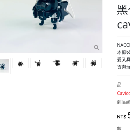
黑
ca
NACC
本原
愛又
貨與
品 
Cavic
商品
NT$
數 