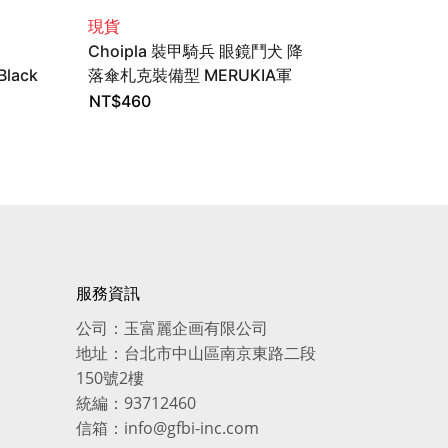
現貨
現貨
Choipla 裝甲騎兵 眼鏡鬥犬 降
Choipla
Black
落傘札克裝備型 MERUKIA軍
NACCHIN 7式
o
色 組裝模型 Cavico
磁砲- 藍色版 
NT$
460
NT$
510
服務資訊
公司：玉富麗企画有限公司
地址：台北市中山區南京東路二段
150號2樓
統編：93712460
信箱：info@gfbi-inc.com