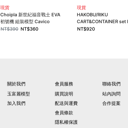
現貨
現貨
Choipla 新世紀福音戰士 EVA
HAKOBU/RIKU
初號機 組裝模型 Cavico
CART&CONTAINER set 
Ver. 組裝模型 1/12 cavic
NT$
390
NT$
360
NT$
920
關於我們
會員服務
聯絡我們
玉富麗模型
購買說明
站內詢問
加入我們
配送與運費
合作提案
會員條款
隱私權保護