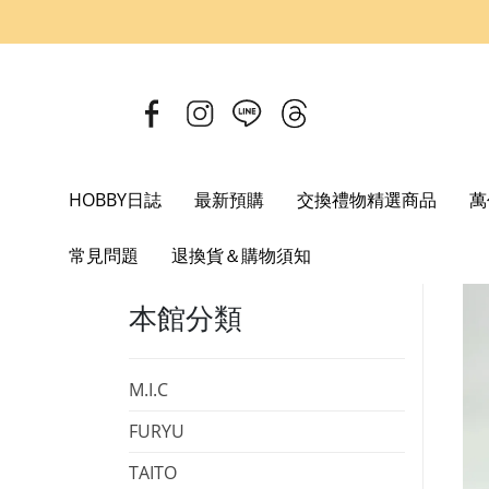
HOBBY日誌
最新預購
交換禮物精選商品
萬
Home
日本選物
CAVICO
Choipla 陸上自衛隊07式戰車 N
常見問題
退換貨＆購物須知
本館分類
M.I.C
FURYU
TAITO