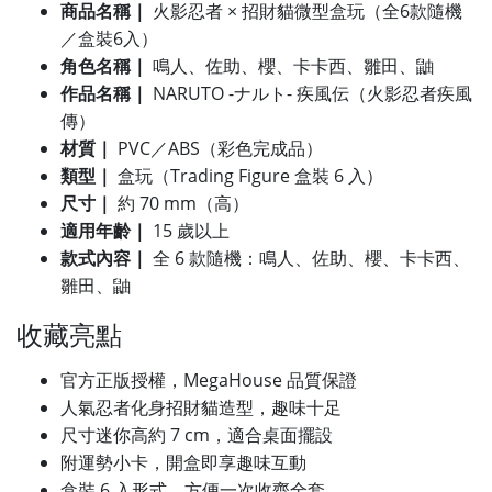
商品名稱｜
火影忍者 × 招財貓微型盒玩（全6款隨機
／盒裝6入）
角色名稱｜
鳴人、佐助、櫻、卡卡西、雛田、鼬
作品名稱｜
NARUTO -ナルト- 疾風伝（火影忍者疾風
傳）
材質｜
PVC／ABS（彩色完成品）
類型｜
盒玩（Trading Figure 盒裝 6 入）
尺寸｜
約 70 mm（高）
適用年齡｜
15 歲以上
款式內容｜
全 6 款隨機：鳴人、佐助、櫻、卡卡西、
雛田、鼬
收藏亮點
官方正版授權，MegaHouse 品質保證
人氣忍者化身招財貓造型，趣味十足
尺寸迷你高約 7 cm，適合桌面擺設
附運勢小卡，開盒即享趣味互動
盒裝 6 入形式，方便一次收齊全套