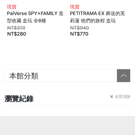
現貨
現貨
PalVerse SPY×FAMILY 造
PETITRAMA EX 葬送的芙
型收藏 盒玩 全6種
莉蓮 他們的旅程 盒玩
Bushiroad Creative
NT$
310
MegaHouse
NT$
940
NT$
280
NT$
770
本館分類
瀏覽紀錄
全部清除