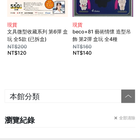
現貨
現貨
文具微型收藏系列 第6彈 盒
beco+81 藝術情懷 造型吊
玩 全5款 (已拆盒)
飾 第2彈 盒玩 全4種
Kenelephant
NT$
200
Kenelephant
NT$
160
NT$
120
NT$
140
本館分類
瀏覽紀錄
全部清除