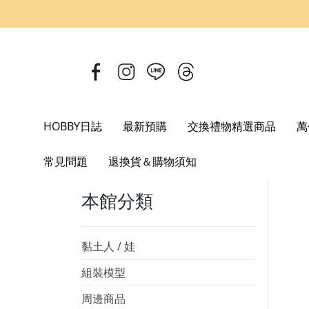
HOBBY日誌
最新預購
交換禮物精選商品
萬
Home
GSC 好微笑
黏土娃 EVA 新世紀福音戰士 綾波零 P
常見問題
退換貨＆購物須知
本館分類
黏土人 / 娃
組裝模型
周邊商品