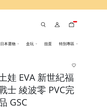
日本選物
盒玩
扭蛋
特別專區
土娃 EVA 新世紀福
戰士 綾波零 PVC完
品 GSC