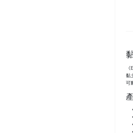
《
黏
可