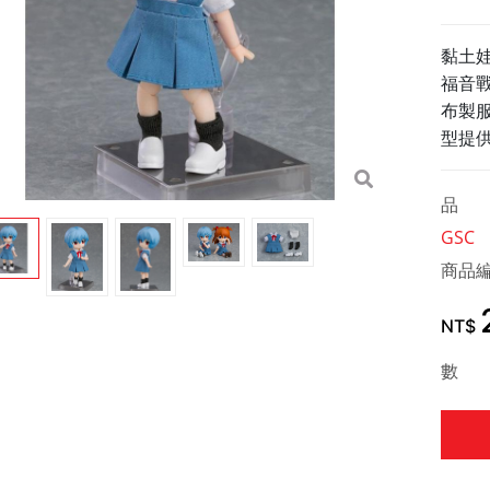
黏土娃
福音
布製
型提
品 
GSC
商品
NT$
數 