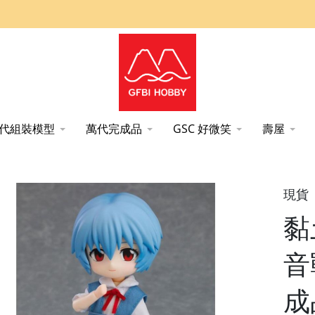
代組裝模型
萬代完成品
GSC 好微笑
壽屋
VC完成品 GSC
現貨
黏
音
成