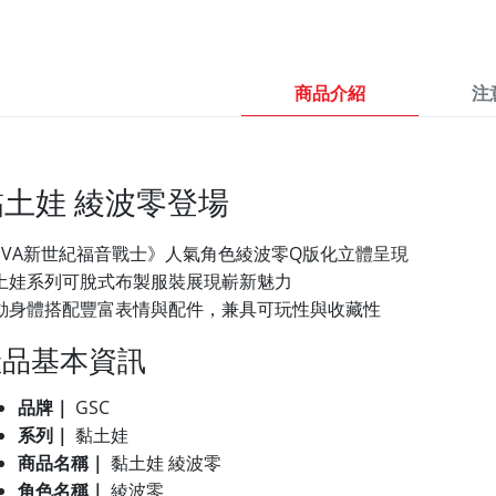
商品介紹
注
黏土娃 綾波零登場
EVA新世紀福音戰士》人氣角色綾波零Q版化立體呈現
土娃系列可脫式布製服裝展現嶄新魅力
動身體搭配豐富表情與配件，兼具可玩性與收藏性
產品基本資訊
品牌｜
GSC
系列｜
黏土娃
商品名稱｜
黏土娃 綾波零
角色名稱｜
綾波零