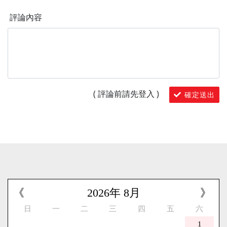
評論內容
( 評論前請先登入
)
確定送出
《
2026
年
8
月
》
日
一
二
三
四
五
六
1