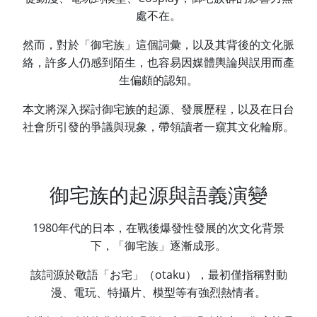
處不在。
然而，對於「御宅族」這個詞彙，以及其背後的文化脈
絡，許多人仍感到陌生，也容易因媒體輿論與誤用而產
生偏頗的認知。
本文將深入探討御宅族的起源、發展歷程，以及在日台
社會所引發的爭議與現象，帶領讀者一窺其文化輪廓。
御宅族的起源與語義演變
1980年代的日本，在戰後爆發性發展的次文化背景
下，「御宅族」逐漸成形。
該詞源於敬語「お宅」（otaku），最初僅指稱對動
漫、電玩、特攝片、模型等有強烈熱情者。