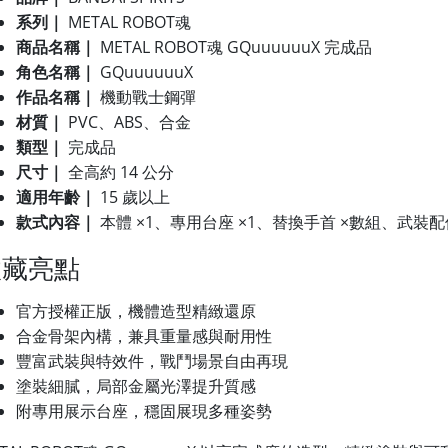
系列｜
METAL ROBOT魂
商品名稱｜
METAL ROBOT魂
GQuuuuuuX 完成品
角色名稱｜
GQuuuuuuX
作品名稱｜
機動戰士鋼彈
材質｜
PVC、ABS、合金
類型｜
完成品
尺寸｜
全高約 14 公分
適用年齡｜
15 歲以上
款式內容｜
本體 ×1、專用台座 ×1、替換手首 ×數組、武
收藏亮點
官方授權正版，機體造型精緻還原
合金骨架內構，兼具重量感與耐用性
豐富武裝與特效件，戰鬥場景自由再現
塗裝細膩，局部金屬光澤提升質感
附專用展示台座，穩固展現多種姿勢