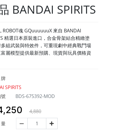
 BANDAI SPIRITS
L ROBOT魂
GQuuuuuuX 來自 BANDAI
RITS 精選日本原裝進口，合金骨架結合精緻塗
附多組武裝與特效件，可重現劇中經典戰鬥場
玉富麗模型提供最新預購、現貨與玩具價格資
牌
I SPIRITS
編號
BDS-675392-MOD
4,250
4,880
量