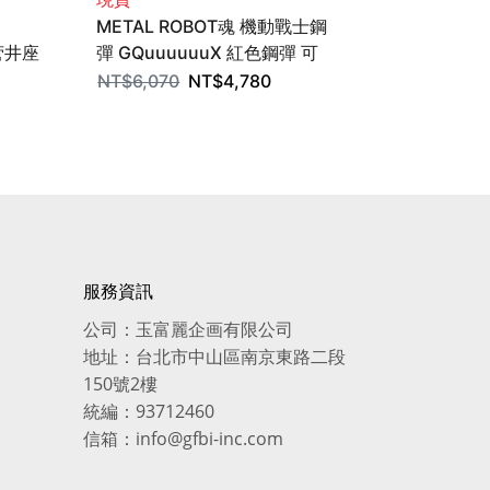
METAL ROBOT魂 機動戰士鋼
積木式骨架系
菅井座
彈 GQuuuuuuX 紅色鋼彈 可
GQuuuuu
AI
動完成品 BANDAI SPIRITS
BANDAI SPI
NT$
6,070
NT$
4,780
NT$
530
N
服務資訊
公司：玉富麗企画有限公司
地址：台北市中山區南京東路二段
150號2樓
統編：93712460
信箱：info@gfbi-inc.com