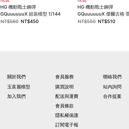
HG 機動戰士鋼彈
HG 機動戰士鋼彈
GQuuuuuuX 組裝模型 1/144
GQuuuuuuX 傑爾古格 
BANDAI SPIRITS SPIRITS
機 組裝模型 1/144 BAND
NT$
560
NT$
450
NT$
550
NT$
510
SPIRITS
關於我們
會員服務
聯絡我們
玉富麗模型
購買說明
站內詢問
加入我們
配送與運費
合作提案
會員條款
隱私權保護
訂閱電子報