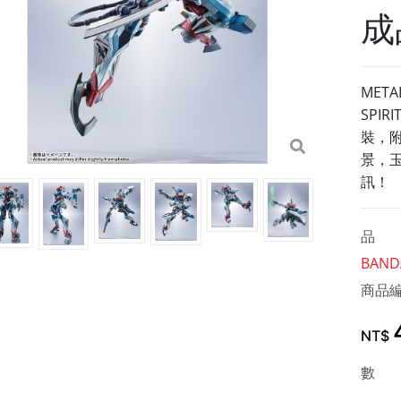
成品
META
SPI
裝，
景，
訊！
品 
BANDA
商品
NT$
數 