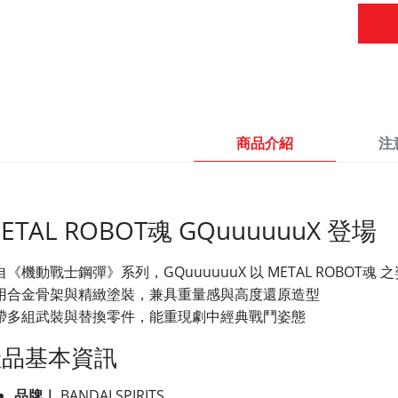
商品介紹
注
ETAL ROBOT魂 GQuuuuuuX 登場
自《機動戰士鋼彈》系列，GQuuuuuuX 以 METAL ROBOT魂
之
用合金骨架與精緻塗裝，兼具重量感與高度還原造型
帶多組武裝與替換零件，能重現劇中經典戰鬥姿態
產品基本資訊
品牌｜
BANDAI SPIRITS