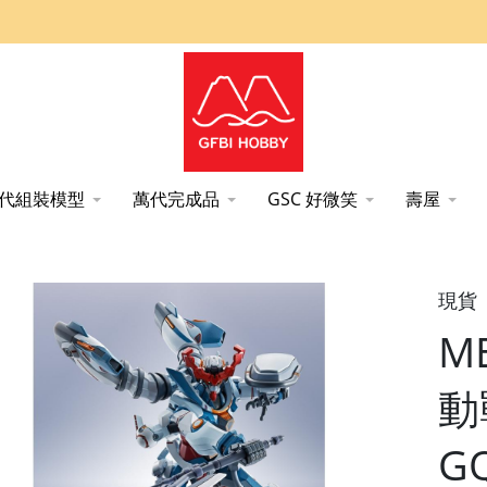
代組裝模型
萬代完成品
GSC 好微笑
壽屋
uuX 可動完成品 BANDAI SPIRITS
現貨
M
動
G