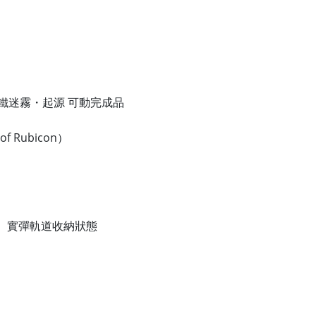
 鋼鐵迷霧・起源 可動完成品
f Rubicon）
件、實彈軌道收納狀態