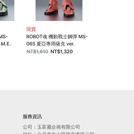
現貨
現貨
MS-
ROBOT魂 機動戰士鋼彈 MS-
METAL RO
.M.E.
06S 夏亞專用薩克 ver.
彈 GQuuu
ITS
A.N.I.M.E. 塗裝完成品
BANDAI SPI
NT$
1,610
NT$
1,320
NT$
4,880
BANDAI SPIRITS
NT$
4,250
服務資訊
公司：玉富麗企画有限公司