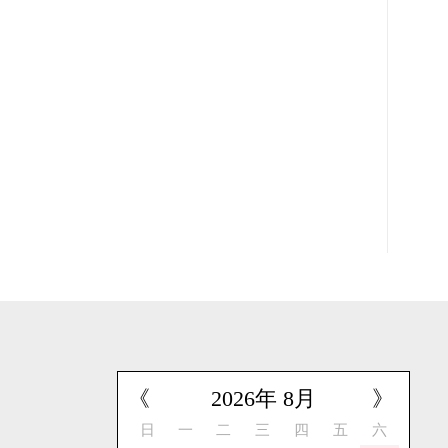
《
2026
年
8
月
》
日
一
二
三
四
五
六