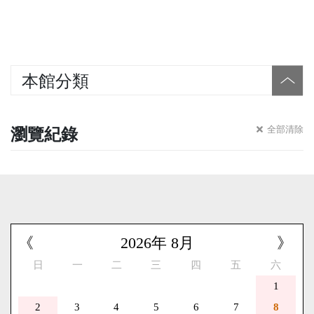
本館分類
瀏覽紀錄
全部清除
《
2026
年
8
月
》
日
一
二
三
四
五
六
1
2
3
4
5
6
7
8