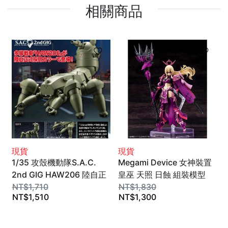
相關商品
現貨
現貨
1/35 攻殼機動隊S.A.C.
Megami Device 女神裝置
2nd GIG HAW206 陸自正
皇巫 天照 日蝕 組裝模型
式採用ver. KP841 組裝模
NT$
1,710
KOTOBUKIYA
NT$
1,830
NT$
1,510
NT$
1,300
型 KOTOBUKIYA