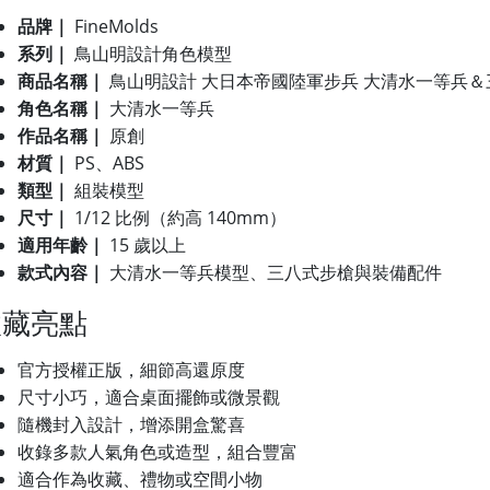
品牌｜
FineMolds
系列｜
鳥山明設計角色模型
商品名稱｜
鳥山明設計 大日本帝國陸軍步兵 大清水一等兵＆三八
角色名稱｜
大清水一等兵
作品名稱｜
原創
材質｜
PS、ABS
類型｜
組裝模型
尺寸｜
1/12 比例（約高 140mm）
適用年齡｜
15 歲以上
款式內容｜
大清水一等兵模型、三八式步槍與裝備配件
收藏亮點
官方授權正版，細節高還原度
尺寸小巧，適合桌面擺飾或微景觀
隨機封入設計，增添開盒驚喜
收錄多款人氣角色或造型，組合豐富
適合作為收藏、禮物或空間小物