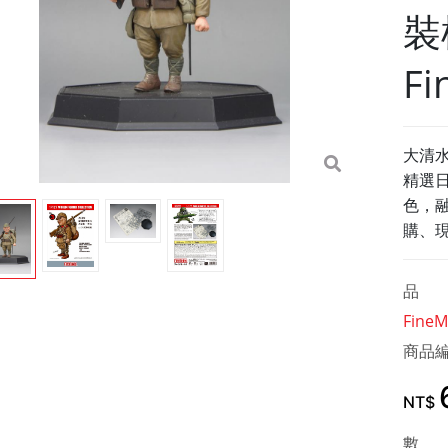
裝
Fi
大清水
精選
色，
購、
品 
FineM
商品
NT$
數 