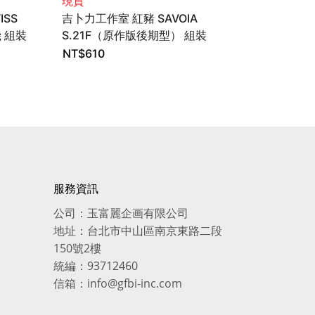
現貨
現貨
ISS
吉卜力工作室 紅豬 SAVOIA
吉卜力工作室
 組裝
S.21F（原作版後期型） 組裝
兵 園丁Ver.
模型 1/72 FineMolds
FineMolds
NT$
610
NT$
1,150
服務資訊
公司：玉富麗企画有限公司
地址：台北市中山區南京東路二段
150號2樓
統編：93712460
信箱：info@gfbi-inc.com