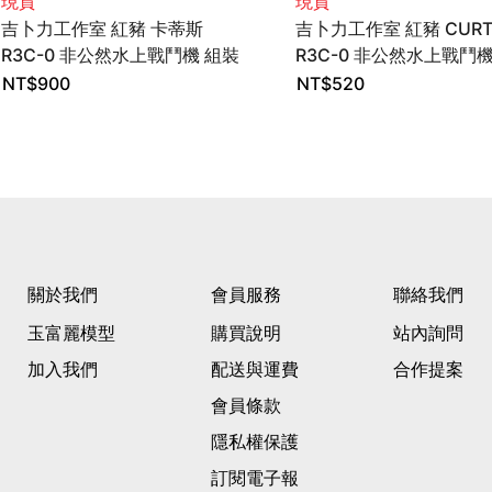
現貨
現貨
吉卜力工作室 紅豬 卡蒂斯
吉卜力工作室 紅豬 CURT
R3C-0 非公然水上戰鬥機 組裝
R3C-0 非公然水上戰鬥機
模型 1/48 FineMolds
模型 1/72 FineMolds
NT$
900
NT$
520
關於我們
會員服務
聯絡我們
玉富麗模型
購買說明
站內詢問
加入我們
配送與運費
合作提案
會員條款
隱私權保護
訂閱電子報