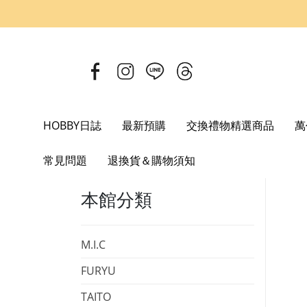
HOBBY日誌
最新預購
交換禮物精選商品
萬
Home
日本選物
FineMolds
鳥山明設計 大日本帝國陸軍步
常見問題
退換貨＆購物須知
本館分類
M.I.C
FURYU
TAITO