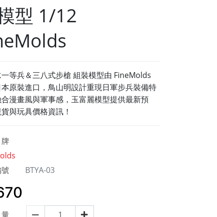
模型 1/12
neMolds
一等兵＆三八式步槍 組裝模型由 FineMolds
日本原裝進口，鳥山明設計重現日軍步兵裝備特
融合漫畫風與軍事感，玉富麗模型提供最新預
現貨與玩具價格資訊！
牌
olds
編號
BTYA-03
670
量