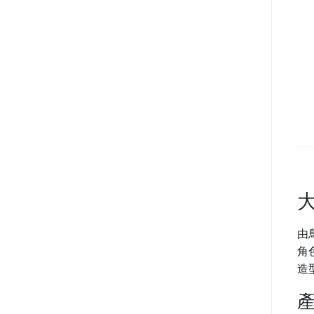
由
角
造