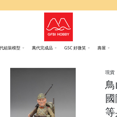
代組裝模型
萬代完成品
GSC 好微笑
壽屋
兵 大清水一等兵＆三八式步槍 組裝模型 1/12 FineMolds
現貨
鳥
國
等