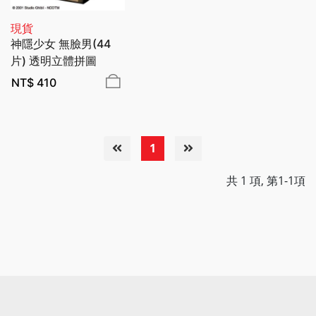
現貨
神隱少女 無臉男(44
片) 透明立體拼圖
BEVERLY
NT$
410
1
共 1 項, 第1-1項