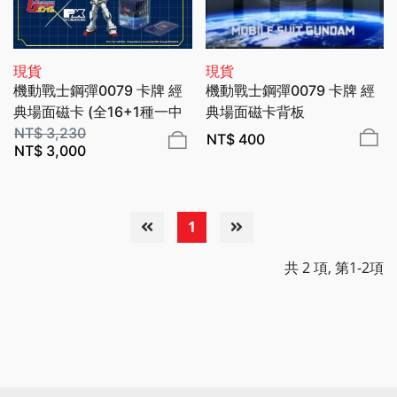
現貨
現貨
機動戰士鋼彈0079 卡牌 經
機動戰士鋼彈0079 卡牌 經
典場面磁卡 (全16+1種一中
典場面磁卡背板
盒17入販售) BAGTOYOU 百
NT$
3,230
BAGTOYOU 百達遊
NT$
400
NT$
3,000
達遊
1
共 2 項, 第1-2項