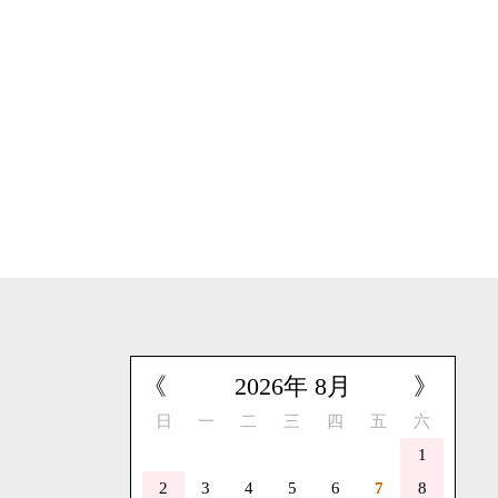
《
2026
年
8
月
》
日
一
二
三
四
五
六
1
2
3
4
5
6
7
8