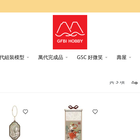
代組裝模型
萬代完成品
GSC 好微笑
壽屋
共
3
項