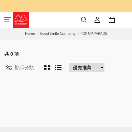
Home
Good Smile Company
POP UP PARADE
共
0
項
顯示分類